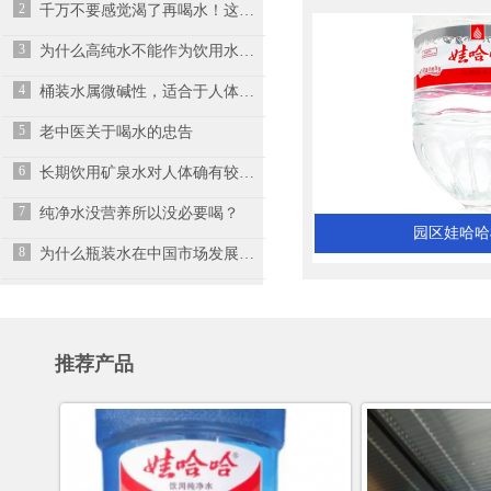
2
千万不要感觉渴了再喝水！这其实是“求救信号”！
3
为什么高纯水不能作为饮用水？什么为纯净水？
4
桶装水属微碱性，适合于人体内环境的生理特点
5
老中医关于喝水的忠告
6
长期饮用矿泉水对人体确有较明显的营养保健作用
7
纯净水没营养所以没必要喝？
园区娃哈哈
8
为什么瓶装水在中国市场发展的好？
推荐产品